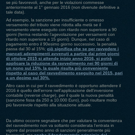
se più favorevoli, anche per le violazioni commesse
anteriormente al 1° gennaio 2016 (non divenute definitive a
tale data).
Ad esempio, la sanzione per insufficiente o omesso
versamento del tributo viene ridotta alla metà se il
versamento viene eseguito con ritardo non superiore a 90
giorni (ferma restando l’agevolazione per versamenti con
ritardo non superiore a 15 giorni). Dunque, nel caso di
pagamento entro il 90esimo giorno successivo, la penalità
passa dal 30 al 15%;
ciò significa che se per ravvedere i
mancati adempimenti avvenuti a partire dai primi giorni
di ottobre 2015 si attende inizio anno 2016, si potrà
applicare la riduzione da ravvedimento nei 90 giorni di
un nono sul 15%, la quale risulta più conveniente
rispetto al caso del ravvedimento eseguito nel 2015, pari
a un decimo sul 30%.
Altro caso in cui per il ravvedimento è opportuno attendere il
2016 è quello dell’errore nell’applicazione dell’inversione
contabile (
reverse charge
), per il quale la nuova penalità
(sanzione fissa da 250 a 10.000 Euro), può risultare molto
più favorevole rispetto alla situazione attuale.
Da ultimo occorre segnalare che per valutare la convenienza
del ravvedimento non va soltanto considerata l’entrata in
vigore dal prossimo anno di sanzioni generalmente più
favorevoli, ma
anche il fondamentale principio del