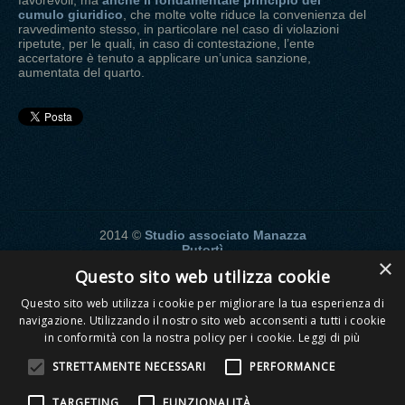
cumulo giuridico
, che molte volte riduce la convenienza del
ravvedimento stesso, in particolare nel caso di violazioni
ripetute, per le quali, in caso di contestazione, l’ente
accertatore è tenuto a applicare un’unica sanzione,
aumentata del quarto.
2014 ©
Studio associato Manazza
Putortì
×
Passaggio Limonta, 4 - 24122 -
Questo sito web utilizza cookie
Bergamo (BG)
P.Iva - 02877570164
Questo sito web utilizza i cookie per migliorare la tua esperienza di
navigazione. Utilizzando il nostro sito web acconsenti a tutti i cookie
Telefono:
in conformità con la nostra policy per i cookie.
Leggi di più
035
215205
STRETTAMENTE NECESSARI
PERFORMANCE
035
226736
TARGETING
FUNZIONALITÀ