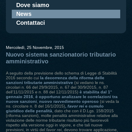
Dove siamo
News
Contattaci
Mercoledì, 25 Novembre, 2015
Nuovo sistema sanzionatorio tributario
amministrativo
A seguito della previsione dello schema di Legge di Stabilità
2016 secondo cui
la decorrenza della riforma delle
sanzioni tributarie amministrative
(si vedano le ns.
circolari n. 66 del 29/9/2015, n. 67 del 30/9/2015, n. 87
dell’11/11/2015 e n. 88 del 12/11/2015)
è stabilita dal 1°
gennaio 2016
,
è opportuno analizzare le correlazioni tra
nuove sanzioni
,
nuovo ravvedimento operoso
(si veda la
ns. circolare n. 8 del 16/1/2015)
,
favor rei
e cumulo
giuridico delle penalità
, dato che con il D.Lgs. 158/2015
(riforma sanzioni), molte penalità amministrative relative alla
violazione delle norme tributarie risultano più favorevoli
rispetto alla versione oggi in vigore, e che tali nuove
previsioni, in virtù del
favor rei
, devono trovare applicazione,