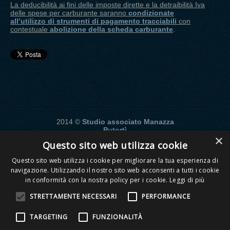
La deducibilità ai fini delle imposte dirette e la detraibilità Iva
delle spese per carburante saranno
condizionate
all’utilizzo di strumenti di pagamento tracciabili
con
contestuale
abolizione della scheda carburante
.
2014 ©
Studio associato Manazza
Putortì
×
Passaggio Limonta, 4 - 24122 -
Questo sito web utilizza cookie
Bergamo (BG)
P.Iva - 02877570164
Questo sito web utilizza i cookie per migliorare la tua esperienza di
navigazione. Utilizzando il nostro sito web acconsenti a tutti i cookie
Telefono:
in conformità con la nostra policy per i cookie.
Leggi di più
035
215205
STRETTAMENTE NECESSARI
PERFORMANCE
035
226736
TARGETING
FUNZIONALITÀ
Powered by